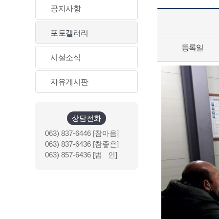
공지사항
포토갤러리
등록일
시설소식
자유게시판
상담전화
063) 837-6446 [참마음]
063) 837-6436 [참좋은]
063) 857-6436 [법 인]