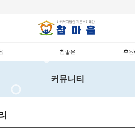
음
참좋은
후원
커뮤니티
리