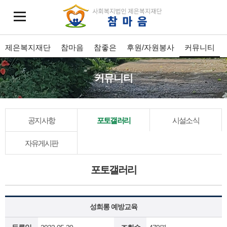
제은복지재단
참마음
참좋은
후원/자원봉사
커뮤니티
커뮤니티
공지사항
포토갤러리
시설소식
자유게시판
포토갤러리
성희롱 예방교육