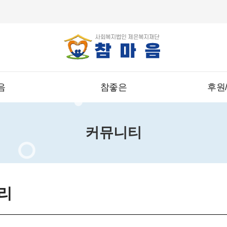
음
참좋은
후원
커뮤니티
리