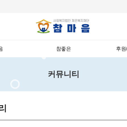
음
참좋은
후원
커뮤니티
리