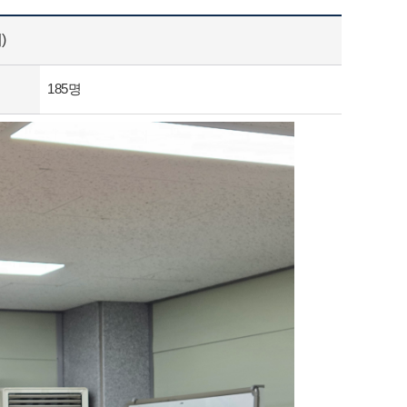
)
185명