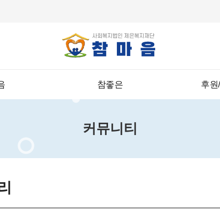
음
참좋은
후원
커뮤니티
리