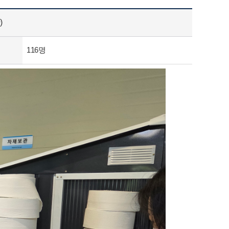
)
116명