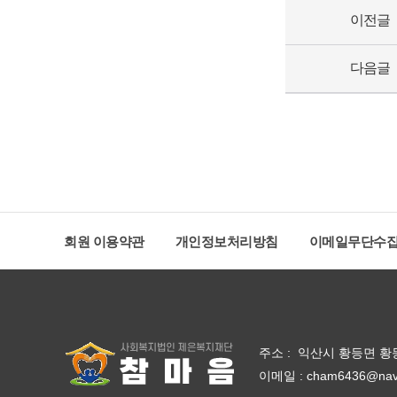
이전글
다음글
회원 이용약관
개인정보처리방침
이메일무단수
주소 : 익산시 황등면 황등중앙로
이메일 : cham6436@nav