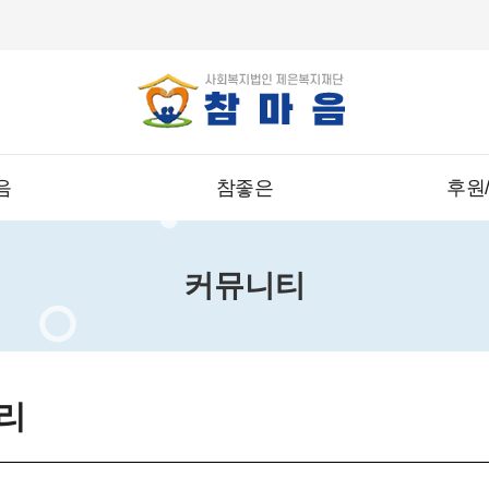
음
참좋은
후원
커뮤니티
리