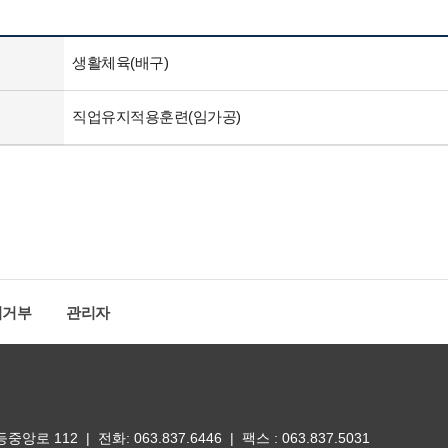
생활체육(배구)
직업유지적용훈련(임가공)
집거부
관리자
 112 | 전화: 063.837.6446 | 팩스 : 063.837.5031