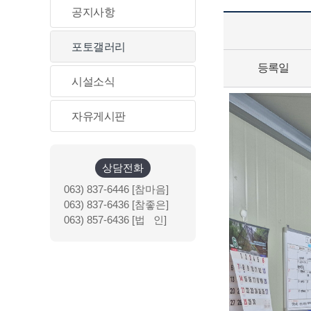
공지사항
포토갤러리
등록일
시설소식
자유게시판
상담전화
063) 837-6446 [참마음]
063) 837-6436 [참좋은]
063) 857-6436 [법 인]