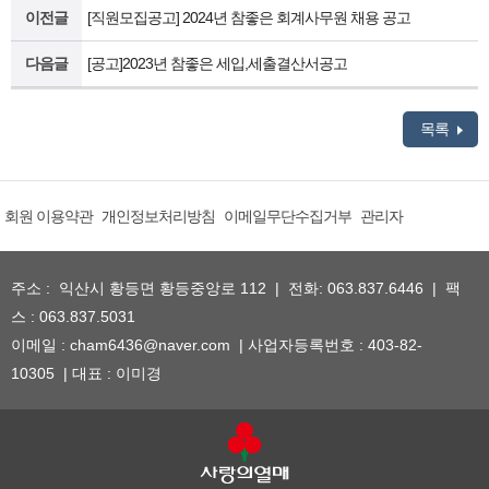
이전글
[직원모집공고] 2024년 참좋은 회계사무원 채용 공고
다음글
[공고]2023년 참좋은 세입,세출결산서공고
목록
회원 이용약관
개인정보처리방침
이메일무단수집거부
관리자
주소 : 익산시 황등면 황등중앙로 112 | 전화: 063.837.6446 | 팩
스 : 063.837.5031
이메일 : cham6436@naver.com | 사업자등록번호 : 403-82-
10305 | 대표 : 이미경